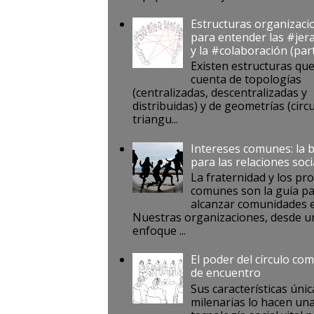
Estructuras organizaci
para entender las #jer
y la #colaboración (par
Existen estructuras qu
cuenta de topologías
(centralizadas, descentralizadas y
distribuidas) y de geometrías (circu
triangu...
Intereses comunes: la 
para las relaciones soci
La fraternidad y los pr
comunes son la guía p
alcanzar comunidades e
Nuestras organizaciones, desde u
enfoque ...
El poder del círculo co
de encuentro
Sus características únic
milenarias lo hacen un