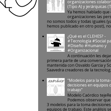
organizaciones colabor
(Tipo A) y jerárquicas (
Ya hemos hablado que 
organizaciones las per
no somos todos y todas iguales (ya
hemos publicado en otro post), no s
¿Qué es el CLEHES? -
#Tecnología #Social pa
#Diseño #Humano y
#Organizacional
A continuación les deja
primera parte de una conversació
mantenida con Osvaldo Garcia y S
Saavedra creadores de la tecnolog..
"Modelos para la toma
decisiones en equipos 
trabajo"
Modelo Caórdico tejeR
Podemos observar que 
3 modelos para la toma decisiones
equipos de trabajo. Este análisis se 