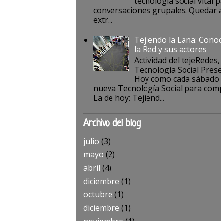
tecnología social vital p
conversaciones grupales. Quedar a
extr...
Tejiendo la Lana: Cono
la Red y sus actores
Actividad del tejeRedes,
Tecnología Social Pres
Hoy como cada sábado
nueva Tecnología Social para comp
La de hoy: Tejiend...
Archivo del blog
julio
(3)
mayo
(2)
abril
(4)
diciembre
(1)
octubre
(1)
diciembre
(1)