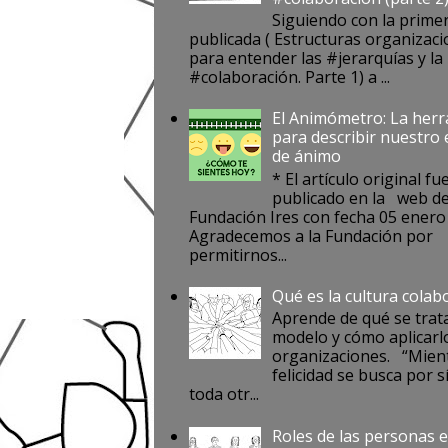
Siguiendo con la prime
publicada ( Estructuras organizaci
para entender las #jerarquías y la
#colaboración. Parte 1) a ...
El Animómetro: La her
para describir nuestro
de ánimo
* El artículo original fu
publicado en la web de
Fundación Ires con fecha 05 enero
Agradecemos a la Fundación por
permitirnos...
Qué es la cultura colab
Aprende de qué se trat
modelo y cómo aplicarlo
organizaciones. “Mient
felicidad se busca por s
toda otr...
Roles de las personas e