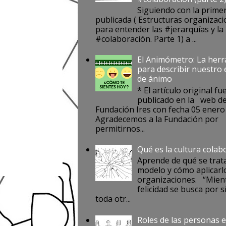
Siguiendo con la prime
publicada ( Estructuras organizaci
para entender las #jerarquías y la
#colaboración. Parte 1) a ...
El Animómetro: La her
para describir nuestro
de ánimo
* El artículo original fu
publicado en la web de
Fundación Ires con fecha 05 enero
Agradecemos a la Fundación por
permitirnos...
Qué es la cultura colab
Aprende de qué se trat
modelo y cómo aplicarlo
organizaciones. “Mient
felicidad se busca por s
toda otr...
Roles de las personas e