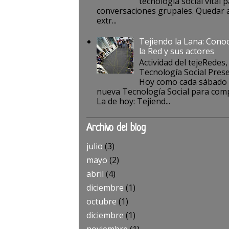
tecnología social vital p
conversaciones grupales. Quedar a
extr...
Tejiendo la Lana: Cono
la Red y sus actores
Actividad del tejeRedes,
Tecnología Social Pres
Hoy como cada sábado
nueva Tecnología Social para comp
La de hoy: Tejiend...
Archivo del blog
julio
(3)
mayo
(2)
abril
(4)
diciembre
(1)
octubre
(1)
diciembre
(1)