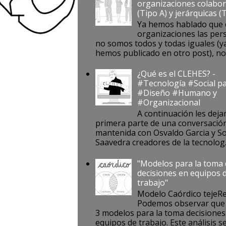
organizaciones colabor
(Tipo A) y jerárquicas (
Ya hemos hablado que 
organizaciones las per
no somos todos y todas iguales (ya
hemos publicado en otro post), no s
¿Qué es el CLEHES? -
#Tecnología #Social pa
#Diseño #Humano y
#Organizacional
A continuación les deja
primera parte de una conversació
mantenida con Osvaldo Garcia y S
Saavedra creadores de la tecnolog..
"Modelos para la toma
decisiones en equipos 
trabajo"
Modelo Caórdico tejeR
Podemos observar que 
3 modelos para la toma decisiones
equipos de trabajo. Este análisis se 