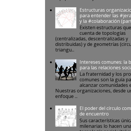
Estructuras organizaci
para entender las #jer
y la #colaboración (par
Existen estructuras qu
cuenta de topologías
(centralizadas, descentralizadas y
distribuidas) y de geometrías (circu
triangu...
Intereses comunes: la 
para las relaciones soci
La fraternidad y los pr
comunes son la guía p
alcanzar comunidades e
Nuestras organizaciones, desde u
enfoque ...
El poder del círculo co
de encuentro
Sus características únic
milenarias lo hacen un