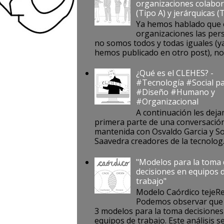
organizaciones colabor
(Tipo A) y jerárquicas (
Ya hemos hablado que 
organizaciones las per
no somos todos y todas iguales (ya
hemos publicado en otro post), no s
¿Qué es el CLEHES? -
#Tecnología #Social pa
#Diseño #Humano y
#Organizacional
A continuación les deja
primera parte de una conversació
mantenida con Osvaldo Garcia y S
Saavedra creadores de la tecnolog..
"Modelos para la toma
decisiones en equipos 
trabajo"
Modelo Caórdico tejeR
Podemos observar que 
3 modelos para la toma decisiones
equipos de trabajo. Este análisis se 