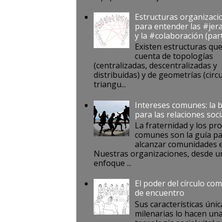
Estructuras organizaci
para entender las #jer
y la #colaboración (par
Existen estructuras qu
cuenta de topologías
(centralizadas, descentralizadas y
distribuidas) y de geometrías (circu
triangu...
Intereses comunes: la 
para las relaciones soci
La fraternidad y los pr
comunes son la guía p
alcanzar comunidades e
Nuestras organizaciones, desde u
enfoque ...
El poder del círculo co
de encuentro
Sus características únic
milenarias lo hacen un