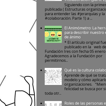
Siguiendo con la prime
publicada ( Estructuras organizaci
para entender las #jerarquías y la
#colaboración. Parte 1) a ...
El Animómetro: La her
para describir nuestro
de ánimo
* El artículo original fu
publicado en la web de
Fundación Ires con fecha 05 enero
Agradecemos a la Fundación por
permitirnos...
Qué es la cultura colab
Aprende de qué se trat
modelo y cómo aplicarlo
organizaciones. “Mient
felicidad se busca por s
toda otr...
Roles de las personas e