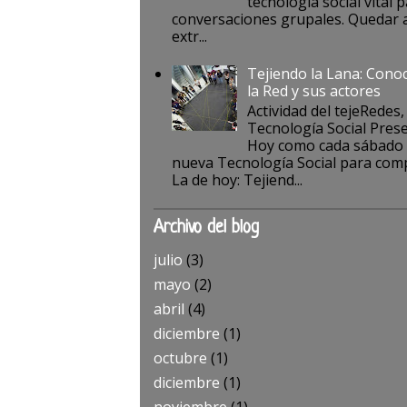
tecnología social vital p
conversaciones grupales. Quedar a
extr...
Tejiendo la Lana: Cono
la Red y sus actores
Actividad del tejeRedes,
Tecnología Social Pres
Hoy como cada sábado
nueva Tecnología Social para comp
La de hoy: Tejiend...
Archivo del blog
julio
(3)
mayo
(2)
abril
(4)
diciembre
(1)
octubre
(1)
diciembre
(1)