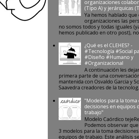
organizaciones colabor
(Tipo A) y jerárquicas (
Ya hemos hablado que 
organizaciones las per
no somos todos y todas iguales (ya
hemos publicado en otro post), no s
¿Qué es el CLEHES? -
#Tecnología #Social pa
#Diseño #Humano y
#Organizacional
A continuación les deja
primera parte de una conversació
mantenida con Osvaldo Garcia y S
Saavedra creadores de la tecnolog..
"Modelos para la toma
decisiones en equipos 
trabajo"
Modelo Caórdico tejeR
Podemos observar que 
3 modelos para la toma decisiones
equipos de trabajo. Este análisis se 