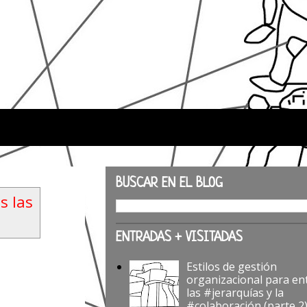
BUSCAR EN EL BLOG
s las
ENTRADAS + VISITADAS
Estilos de gestión
organizacional para en
las #jerarquías y la
#colaboración (parte 2