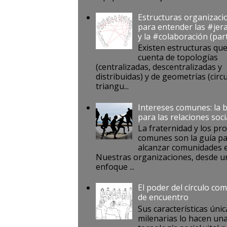
Estructuras organizaci
para entender las #jer
y la #colaboración (par
Existen estructuras qu
cuenta de topologías
(centralizadas, descentralizadas y
distribuidas) y de geometrías (circu
triangu...
Intereses comunes: la 
para las relaciones soci
La fraternidad y los pr
comunes son la guía p
alcanzar comunidades e
Nuestras organizaciones, desde u
enfoque ...
El poder del círculo co
de encuentro
Sus características únic
milenarias lo hacen un