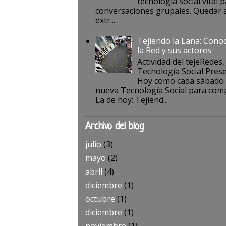
tecnología social vital p
conversaciones grupales. Quedar a
extr...
Tejiendo la Lana: Cono
la Red y sus actores
Actividad del tejeRedes,
Tecnología Social Pres
Hoy como cada sábado
nueva Tecnología Social para comp
La de hoy: Tejiend...
Archivo del blog
julio
(3)
mayo
(2)
abril
(4)
diciembre
(1)
octubre
(1)
diciembre
(1)