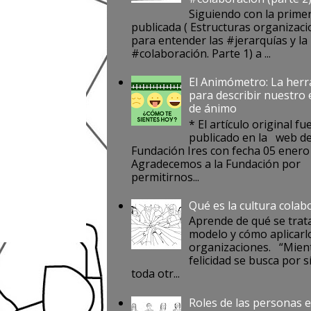
Siguiendo con la prime
publicada ( Estructuras organizaci
para entender las #jerarquías y la
#colaboración. Parte 1) a ...
El Animómetro: La her
para describir nuestro
de ánimo
* El artículo original fu
publicado en la web de
Fundación Ires con fecha 05 enero
Agradecemos a la Fundación por
permitirnos...
Qué es la cultura colab
Aprende de qué se trat
modelo y cómo aplicarlo
organizaciones. “Mient
felicidad se busca por s
toda otr...
Roles de las personas e