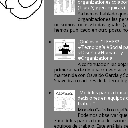
organizaciones colabor
(Tipo A) y jerárquicas (
Ya hemos hablado que 
organizaciones las per
no somos todos y todas iguales (ya
hemos publicado en otro post), no s
¿Qué es el CLEHES? -
#Tecnología #Social pa
#Diseño #Humano y
#Organizacional
A continuación les deja
primera parte de una conversació
mantenida con Osvaldo Garcia y S
Saavedra creadores de la tecnolog..
"Modelos para la toma
decisiones en equipos 
trabajo"
Modelo Caórdico tejeR
Podemos observar que 
3 modelos para la toma decisiones
equipos de trabajo. Este análisis se 