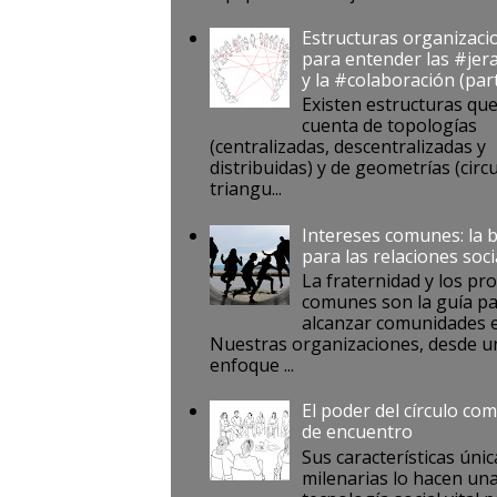
Estructuras organizaci
para entender las #jer
y la #colaboración (par
Existen estructuras qu
cuenta de topologías
(centralizadas, descentralizadas y
distribuidas) y de geometrías (circu
triangu...
Intereses comunes: la 
para las relaciones soci
La fraternidad y los pr
comunes son la guía p
alcanzar comunidades e
Nuestras organizaciones, desde u
enfoque ...
El poder del círculo co
de encuentro
Sus características únic
milenarias lo hacen un