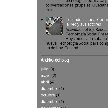
tecnología social vital p
conversaciones grupales. Quedar a
extr...
Tejiendo la Lana: Cono
la Red y sus actores
Actividad del tejeRedes,
Tecnología Social Pres
Hoy como cada sábado
nueva Tecnología Social para comp
La de hoy: Tejiend...
Archivo del blog
julio
(3)
mayo
(2)
abril
(4)
diciembre
(1)
octubre
(1)
diciembre
(1)