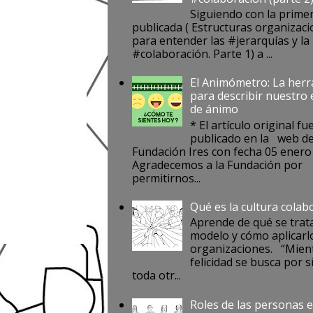
Siguiendo con la prime
publicada ( Estructuras organizaci
para entender las #jerarquías y la
#colaboración. Parte 1) a ...
El Animómetro: La her
para describir nuestro
de ánimo
* El artículo original fu
publicado en la web de
Fundación Ires con fecha 05 enero
Agradecemos a la Fundación por
permitirnos...
Qué es la cultura colab
Aprende de qué se trat
modelo y cómo aplicarlo
organizaciones. “Mient
felicidad se busca por s
toda otr...
Roles de las personas e