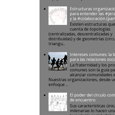
Estructuras organizaci
para entender las #jer
y la #colaboración (par
Existen estructuras qu
cuenta de topologías
(centralizadas, descentralizadas y
distribuidas) y de geometrías (circu
triangu...
Intereses comunes: la 
para las relaciones soci
La fraternidad y los pr
comunes son la guía p
alcanzar comunidades e
Nuestras organizaciones, desde u
enfoque ...
El poder del círculo co
de encuentro
Sus características únic
milenarias lo hacen un