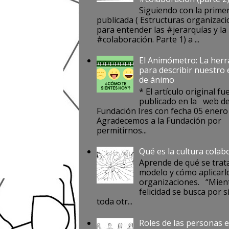
Siguiendo con la prime
publicada ( Estructuras organizaci
para entender las #jerarquías y la
#colaboración. Parte 1) a ...
El Animómetro: La her
para describir nuestro
de ánimo
* El artículo original fu
publicado en la web de
Fundación Ires con fecha 05 enero
Agradecemos a la Fundación por
permitirnos...
Qué es la cultura colab
Aprende de qué se trat
modelo y cómo aplicarlo
organizaciones. “Mient
felicidad se busca por s
toda otr...
Roles de las personas e