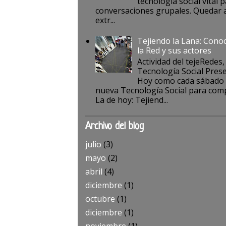
tecnología social vital p
conversaciones grupales. Quedar a
extr...
Tejiendo la Lana: Cono
la Red y sus actores
Actividad del tejeRedes,
Tecnología Social Pres
Hoy como cada sábado
nueva Tecnología Social para comp
La de hoy: Tejiend...
Archivo del blog
julio
(3)
mayo
(2)
abril
(4)
diciembre
(1)
octubre
(1)
diciembre
(1)