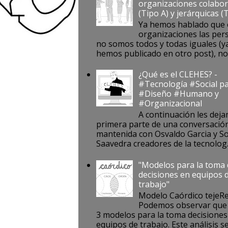
organizaciones colabor
(Tipo A) y jerárquicas (
Ya hemos hablado que 
organizaciones las per
no somos todos y todas iguales (ya
hemos publicado en otro post), no s
¿Qué es el CLEHES? -
#Tecnología #Social pa
#Diseño #Humano y
#Organizacional
A continuación les deja
primera parte de una conversació
mantenida con Osvaldo Garcia y S
Saavedra creadores de la tecnolog..
"Modelos para la toma
decisiones en equipos 
trabajo"
Modelo Caórdico tejeR
Podemos observar que 
3 modelos para la toma decisiones
equipos de trabajo. Este análisis se 