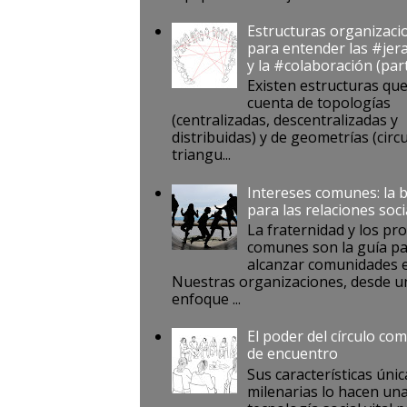
Estructuras organizaci
para entender las #jer
y la #colaboración (par
Existen estructuras qu
cuenta de topologías
(centralizadas, descentralizadas y
distribuidas) y de geometrías (circu
triangu...
Intereses comunes: la 
para las relaciones soci
La fraternidad y los pr
comunes son la guía p
alcanzar comunidades e
Nuestras organizaciones, desde u
enfoque ...
El poder del círculo co
de encuentro
Sus características únic
milenarias lo hacen un