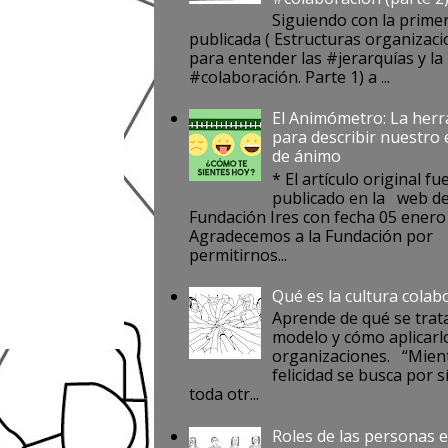
Siguiendo con la prime
publicada ( Estructuras organizaci
para entender las #jerarquías y la
#colaboración. Parte 1) a ...
El Animómetro: La her
para describir nuestro
de ánimo
* El artículo original fu
publicado en la web de
Fundación Ires con fecha 05 enero
Agradecemos a la Fundación por
permitirnos...
Qué es la cultura colab
Aprende de qué se trat
modelo y cómo aplicarlo
organizaciones. “Mient
felicidad se busca por s
toda otr...
Roles de las personas e