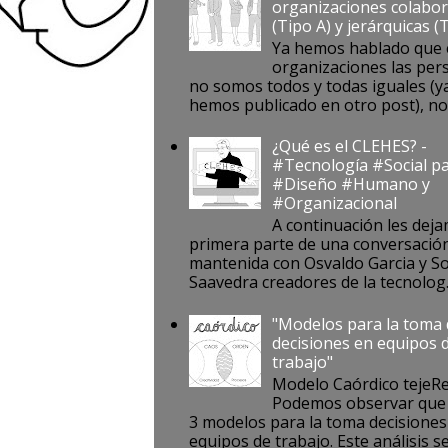
organizaciones colabor
(Tipo A) y jerárquicas (
Ya hemos hablado que 
organizaciones las per
no somos todos y todas iguales (ya
hemos publicado en otro post), no s
¿Qué es el CLEHES? -
#Tecnología #Social pa
#Diseño #Humano y
#Organizacional
A continuación les deja
primera parte de una conversació
mantenida con Osvaldo Garcia y S
Saavedra creadores de la tecnolog..
"Modelos para la toma
decisiones en equipos 
trabajo"
Modelo Caórdico tejeR
Podemos observar que 
3 modelos para la toma decisiones
equipos de trabajo. Este análisis se 