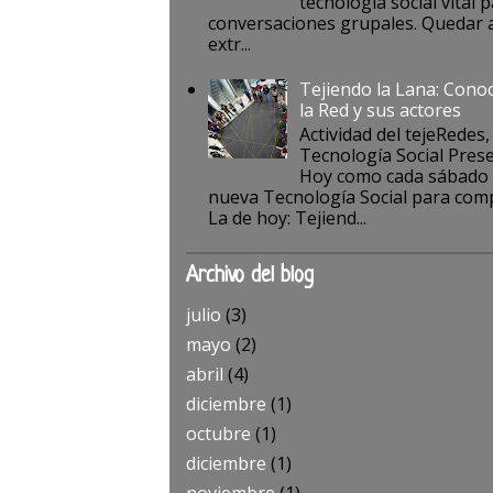
tecnología social vital p
conversaciones grupales. Quedar a
extr...
Tejiendo la Lana: Cono
la Red y sus actores
Actividad del tejeRedes,
Tecnología Social Pres
Hoy como cada sábado
nueva Tecnología Social para comp
La de hoy: Tejiend...
Archivo del blog
julio
(3)
mayo
(2)
abril
(4)
diciembre
(1)
octubre
(1)
diciembre
(1)