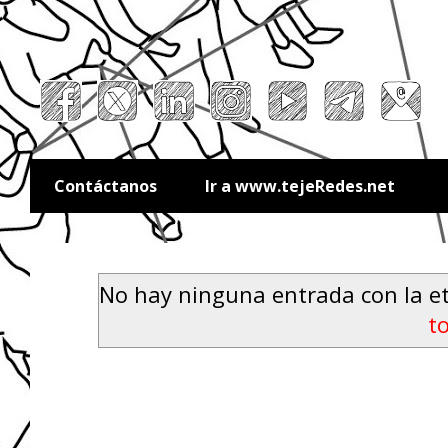
Contáctanos
Ir a www.tejeRedes.net
No hay ninguna entrada con la e
t