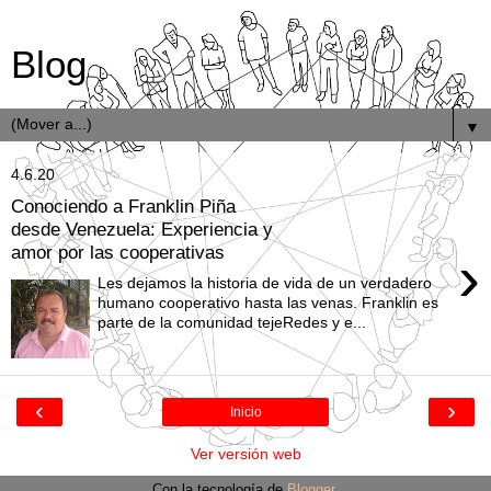
Blog
▼
4.6.20
Conociendo a Franklin Piña
desde Venezuela: Experiencia y
amor por las cooperativas
›
Les dejamos la historia de vida de un verdadero
humano cooperativo hasta las venas. Franklin es
parte de la comunidad tejeRedes y e...
‹
›
Inicio
Ver versión web
Con la tecnología de
Blogger
.