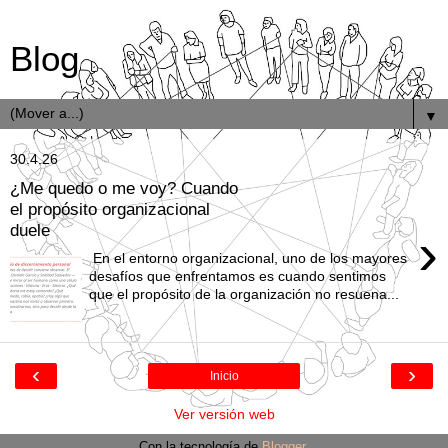
Blog
▼
30.4.26
¿Me quedo o me voy? Cuando
el propósito organizacional
duele
›
En el entorno organizacional, uno de los mayores
desafíos que enfrentamos es cuando sentimos
que el propósito de la organización no resuena...
‹
›
Inicio
Ver versión web
Con la tecnología de
Blogger
.