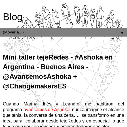
Blog
▼
30.3.12
Mini taller tejeRedes - #Ashoka en
Argentina - Buenos Aires -
@AvancemosAshoka +
@ChangemakersES
Cuando Marina, Inés y Leandro, me hablaron del
programa
avancemos de Ashoka
, nunca imagine el alcance
que tenia. la conversa de una cena….. se transformo en una
idea para colaborar desde tejeRedes y en especial lo que
tenga que ver con jóvenes y emprendedores sociales.