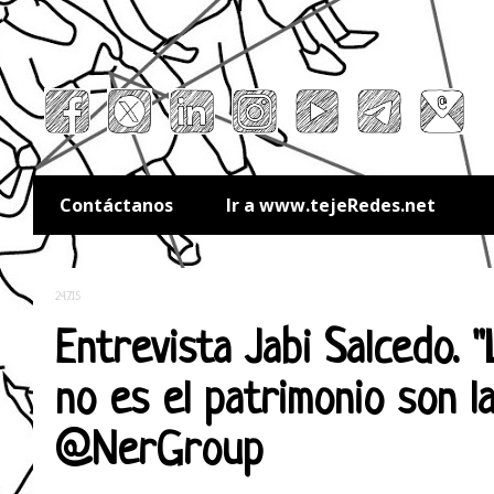
Contáctanos
Ir a www.tejeRedes.net
24.7.15
Entrevista Jabi Salcedo. 
no es el patrimonio son l
@NerGroup