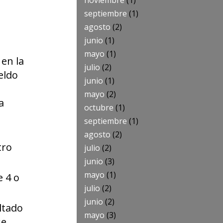
noviembre
(1)
septiembre
(1)
agosto
(2)
junio
(1)
mayo
(1)
 en la
julio
(2)
eldo
junio
(1)
mayo
(2)
a
octubre
(1)
septiembre
(1)
agosto
(2)
tro
julio
(2)
junio
(3)
mayo
(1)
e 4 o
julio
(2)
junio
(2)
ltado
mayo
(3)
se