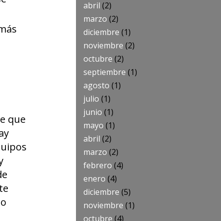
abril
(2)
marzo
(2)
 más
diciembre
(1)
noviembre
(2)
octubre
(2)
septiembre
(1)
agosto
(1)
a
julio
(1)
junio
(1)
te que
mayo
(1)
ay
abril
(2)
quipos
marzo
(2)
y
febrero
(4)
de
enero
(4)
te
diciembre
(5)
lo
noviembre
(1)
octubre
(4)