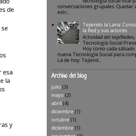
tado
tecnología social vital p
conversaciones grupales. Quedar a
nes de
extr...
Tejiendo la Lana: Cono
 se
la Red y sus actores
Actividad del tejeRedes,
Tecnología Social Pres
Hoy como cada sábado
los
nueva Tecnología Social para comp
La de hoy: Tejiend...
r esa
Archivo del blog
e la
julio
(3)
os
mayo
(2)
abril
(4)
diciembre
(1)
octubre
(1)
ras y
diciembre
(1)