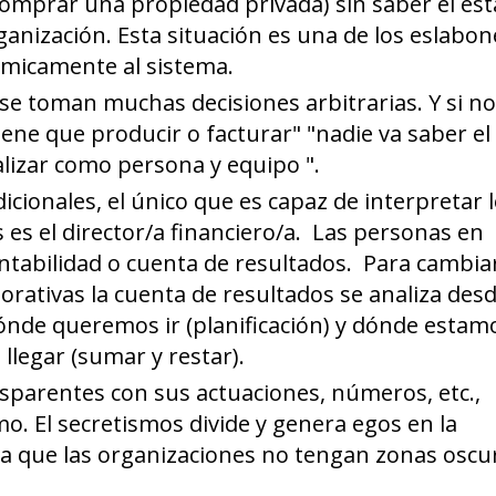
comprar una propiedad privada) sin saber el es
organización. Esta situación es una de los eslabo
nómicamente al sistema.
 se toman muchas decisiones arbitrarias. Y si no
iene que producir o facturar" "nadie va saber el
alizar como persona y equipo ".
icionales, el único que es capaz de interpretar 
es el director/a financiero/a. Las personas en
ntabilidad o cuenta de resultados. Para cambia
orativas la cuenta de resultados se analiza desd
ónde queremos ir (planificación) y dónde estam
llegar (sumar y restar).
sparentes con sus actuaciones, números, etc.,
o. El secretismos divide y genera egos en la
a que las organizaciones no tengan zonas oscu