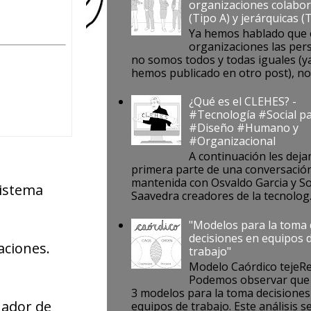
organizaciones colabor
(Tipo A) y jerárquicas (
Ya hemos hablado que 
organizaciones las per
no somos todos y todas iguales (ya
hemos publicado en otro post), no s
¿Qué es el CLEHES? -
#Tecnología #Social pa
#Diseño #Humano y
#Organizacional
A continuación les deja
primera parte de una conversació
mantenida con Osvaldo Garcia y S
sistema
Saavedra creadores de la tecnolog..
"Modelos para la toma
decisiones en equipos 
aciones.
trabajo"
Modelo Caórdico tejeR
Podemos observar que 
3 modelos para la toma decisiones
nador de
equipos de trabajo. Este análisis se 