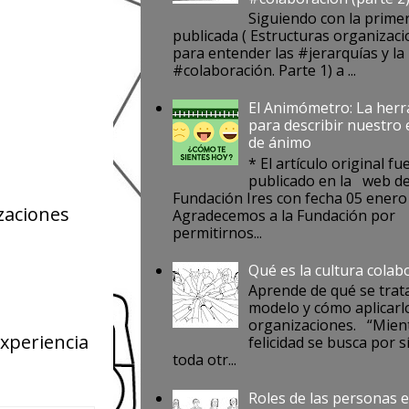
Siguiendo con la prime
publicada ( Estructuras organizaci
para entender las #jerarquías y la
#colaboración. Parte 1) a ...
El Animómetro: La her
para describir nuestro
de ánimo
* El artículo original fu
publicado en la web de
Fundación Ires con fecha 05 enero
zaciones
Agradecemos a la Fundación por
permitirnos...
Qué es la cultura colab
Aprende de qué se trat
modelo y cómo aplicarlo
organizaciones. “Mient
experiencia
felicidad se busca por s
toda otr...
Roles de las personas e