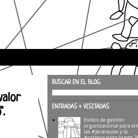
BUSCAR EN EL BLOG
valor
ENTRADAS + VISITADAS
".
Estilos de gestión
organizacional para en
las #jerarquías y la
#colaboración (parte 2