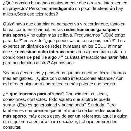
¿Qué consigo buscando ansiosamente que otros se interesen en
mi proyecto? Personas
mendigando
un poco de
atención
hay
miles ¿Será eso tejer redes?
Quizá haya que cambiar de perspectiva y recordar que, tanto en
lo real como en lo virtual, en las
redes humanas gana quien
más aporta
y no quien más se lleva. Preguntarnos "¿Qué tengo
para dar?" en vez de "¿qué puedo sacar, conseguir, pedir?".
Los
expertos en dinámica de redes humanas en los EEUU afirman
que se
necesitan ocho interacciones
con alguien para estar en
condiciones de
pedirle algo
¿Y cuántas interacciones harán falta
para brindar algo al otro? Apenas una.
Seamos generosos y pensemos que por nuestras tierras somos
más amigables. ¿Quizá con cuatro interacciones alcance? Aún
así ofrecer algo será cuatro veces más potente que pedirlo.
¿Y
qué tenemos para ofrecer
? Conocimientos, ideas,
conexiones, contactos. Todo aquello que al otro le pueda
sumar
¿Eso es generosidad y buena onda? Sin duda. Pero
también es comprender que en el mundo de las redes
cuanto
más aporto
, más cerca estoy de
ser un referente
, aquel a quien
otros quieren acercarse para socializar, trabajar, emprender,
consultar.