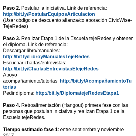
Paso 2.
Postular la iniciativa. Link de referencia:
http://bit.ly/PostularEquiposArticulacion
(Usar código de descuento alianza/colaboración CivicWise-
TejeRedes)
Paso 3.
Realizar Etapa 1 de la Escuela tejeRedes y obtener
el diploma. Link de referencia:
Descargar libro/manuales:
http://bit.ly/LibroyManualesTejeRedes
Escuchar charlas/entrevistas:
http://bit.ly/CharlasEntrevistasEtejeRedes
Apoyo
acompañamiento/tutorías.
http://bit.ly/AcompañamientoTu
torias
Pedir diploma:
http://bit.ly/DiplomatejeRedesEtapa1
Paso 4.
Retroalimentación (Hangout) primera fase con las
personas que postulan iniciativa y realizan Etapa 1 de la
Escuela tejeRedes.
Tiempo estimado fase 1
: entre septiembre y noviembre
2017.