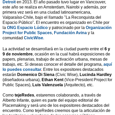
Detroit
en 2013. El año pasado tuvo lugar en Vancouver,
este año se realiza en Amsterdam, Nairobi y además, por
primera vez será en una ciudad latinoamericana,
Valparaíso-Chile, bajo el llamado "La Reconquista del
Espacio Público". El encuentro es organizado en Chile por
la
ONG Espacio Lúdico
y patrocinado por la
Organización
Project for Public Spaces
,
Fundación Avina
y la
comunidad
CivicWise
.
La actividad se desarrollará en la ciudad puerto entre el
6 y
9 de noviembre
, ocasión en la cual habrá exposiciones de
papers, plenarias, trabajo de activación urbana, mesas de
trabajo, etc. Si deseas conocer el detalle del programa,
aquí
lo puedes consultar
.
Entre los expositores destacados
estarán
Domenico Di Siena
(Civic Wise),
Lucinda Hardley
(diseñadora urbana),
Ethan Kent
(
Vice-President Project for
Public Spaces)
,
Luis Valenzuela
(Arquitecto), etc.
Como
tejeRedes
, estaremos colaborando, a través de
Alberto Infante, quien es parte del equipo editorial de
Placemaking y será uno de los expositores destacados del
encuentro. Como tejeRedes creemos que la
articulación de