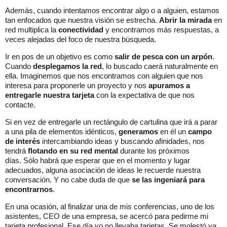
Además, cuando intentamos encontrar algo o a alguien, estamos
tan enfocados que nuestra visión se estrecha.
Abrir la mirada
en
red multiplica la
conectividad
y encontramos más respuestas, a
veces alejadas del foco de nuestra búsqueda.
Ir en pos de un objetivo es como
salir de pesca con un arpón
.
Cuando
desplegamos la red
, lo buscado caerá naturalmente en
ella.
Imaginemos que nos encontramos con alguien que nos
interesa para proponerle un proyecto y nos
apuramos a
entregarle nuestra tarjeta
con la expectativa de que nos
contacte.
Si en vez de entregarle un rectángulo de cartulina que irá a parar
a una pila de elementos idénticos,
generamos
en él un
campo
de interés
intercambiando ideas y buscando afinidades, nos
tendrá
flotando en su red mental
durante los próximos
días.
Sólo habrá que esperar que en el momento y lugar
adecuados, alguna asociación de ideas le recuerde nuestra
conversación. Y no cabe duda de que
se las ingeniará para
encontrarnos
.
En una ocasión, al finalizar una de mis conferencias, uno de los
asistentes, CEO de una empresa, se acercó para pedirme mi
tarjeta profesional.
Ese día yo no llevaba tarjetas. Se molestó ya