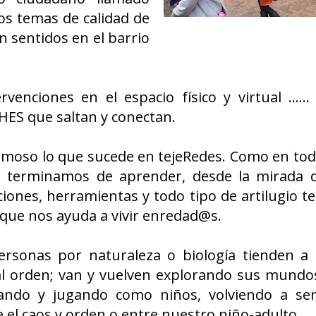
los temas de calidad de
 sentidos en el barrio
enciones en el espacio físico y virtual ....
HES que saltan y conectan.
rmoso lo que sucede en tejeRedes. Como en toda
 terminamos de aprender, desde la mirada d
ciones, herramientas y todo tipo de artilugio t
 que nos ayuda a vivir enredad@s.
ersonas por naturaleza o biología tienden a 
al orden; van y vuelven explorando sus mundos
ando y jugando como niños, volviendo a ser
l caos y orden o entre nuestro niño-adulto.