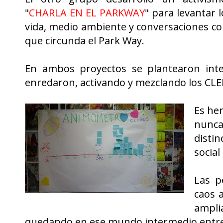
"
CHARLA EN EL PARKWAY
" para levantar 
vida, medio ambiente y conversaciones con
que circunda el Park Way.
En ambos proyectos se plantearon interv
enredaron, activando y mezclando los CLE
Es he
nunca
distin
social
Las p
caos 
ampli
quedando en ese mundo intermedio entre e