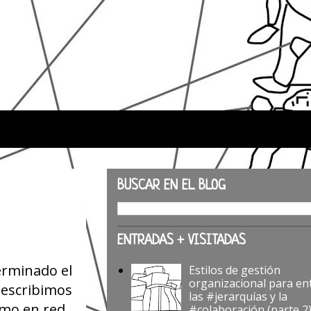
BUSCAR EN EL BLOG
ENTRADAS + VISITADAS
erminado el
Estilos de gestión
organizacional para en
 escribimos
las #jerarquías y la
smo en red.
#colaboración (parte 2