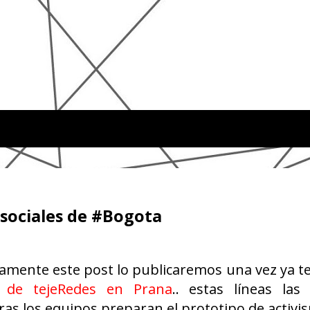
 sociales de #Bogota
amente este post lo publicaremos una vez ya t
 de tejeRedes en Prana
.. estas líneas las
as los equipos preparan el prototipo de activi