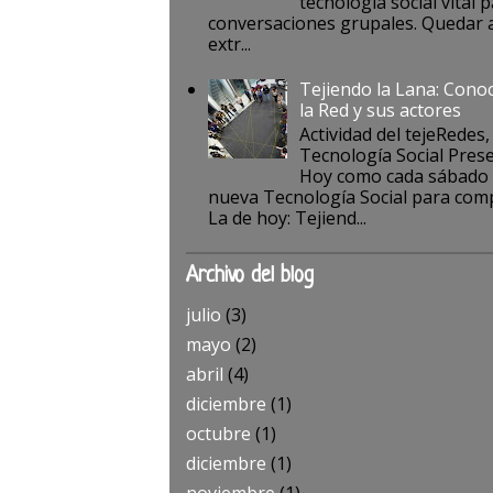
tecnología social vital p
conversaciones grupales. Quedar a
extr...
Tejiendo la Lana: Cono
la Red y sus actores
Actividad del tejeRedes,
Tecnología Social Pres
Hoy como cada sábado
nueva Tecnología Social para comp
La de hoy: Tejiend...
Archivo del blog
julio
(3)
mayo
(2)
abril
(4)
diciembre
(1)
octubre
(1)
diciembre
(1)