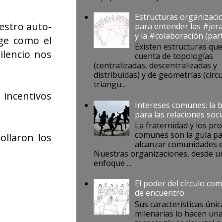
Estructuras organizaci
estro auto-
para entender las #jer
y la #colaboración (par
rge como el
Existen estructuras qu
lencio nos
cuenta de topologías
(centralizadas, descentralizadas y
distribuidas) y de geometrías (circu
triangu...
incentivos
Intereses comunes: la 
para las relaciones soci
La fraternidad y los pr
comunes son la guía p
ollaron los
alcanzar comunidades e
Nuestras organizaciones, desde u
enfoque ...
El poder del círculo co
de encuentro
Sus características únic
milenarias lo hacen un