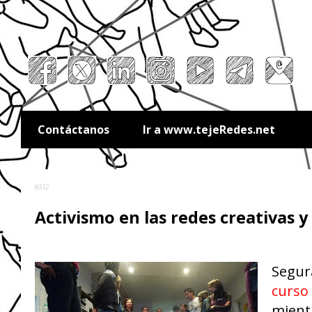
Contáctanos
Ir a www.tejeRedes.net
8.3.12
Activismo en las redes creativas y
Segur
curso
mientr