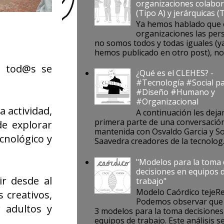
organizaciones colabor
(Tipo A) y jerárquicas (
Ya hemos hablado que 
organizaciones las per
no somos todos y todas iguales (ya
hemos publicado en otro post), no s
.. tod@s se
¿Qué es el CLEHES? -
#Tecnología #Social pa
#Diseño #Humano y
#Organizacional
 actividad,
A continuación les deja
primera parte de una conversació
e explorar
mantenida con Osvaldo Garcia y S
ecnológico y
Saavedra creadores de la tecnolog..
"Modelos para la toma
decisiones en equipos 
ir desde al
trabajo"
Modelo Caórdico tejeR
 creativos,
Podemos observar que 
 adultos y
3 modelos para la toma decisiones
equipos de trabajo. Este análisis se 