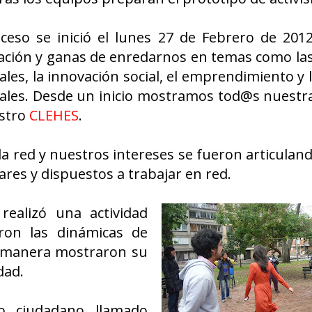
oceso se inició el lunes 27 de Febrero de 201
ación y ganas de enredarnos en temas como las
ales, la innovación social, el emprendimiento y l
rales. Desde un inicio mostramos tod@s nuestr
estro
CLEHES
.
la red y nuestros intereses se fueron articulan
ares y dispuestos a trabajar en red.
ealizó una actividad
aron las dinámicas de
a manera mostraron su
dad.
mo ciudadano llamado