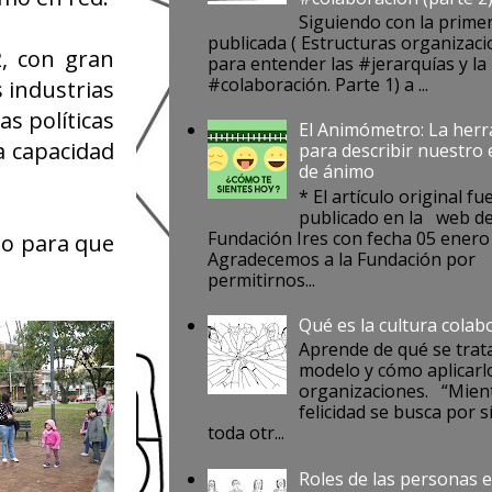
Siguiendo con la prime
publicada ( Estructuras organizaci
2, con gran
para entender las #jerarquías y la
#colaboración. Parte 1) a ...
 industrias
as políticas
El Animómetro: La her
a capacidad
para describir nuestro
de ánimo
* El artículo original fu
publicado en la web de
Fundación Ires con fecha 05 enero
do para que
Agradecemos a la Fundación por
permitirnos...
Qué es la cultura colab
Aprende de qué se trat
modelo y cómo aplicarlo
organizaciones. “Mient
felicidad se busca por s
toda otr...
Roles de las personas e