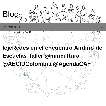
Blog
▼
11.11.12
tejeRedes en el encuentro Andino de
Escuelas Taller @mincultura
@AECIDColombia @AgendaCAF