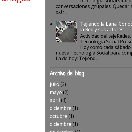
tecnología social vital p
conversaciones grupales. Quedar a
extr...
Tejiendo la Lana: Cono
la Red y sus actores
Actividad del tejeRedes,
Tecnología Social Pres
Hoy como cada sábado
nueva Tecnología Social para comp
La de hoy: Tejiend...
Archivo del blog
julio
(3)
mayo
(2)
abril
(4)
diciembre
(1)
octubre
(1)
diciembre
(1)