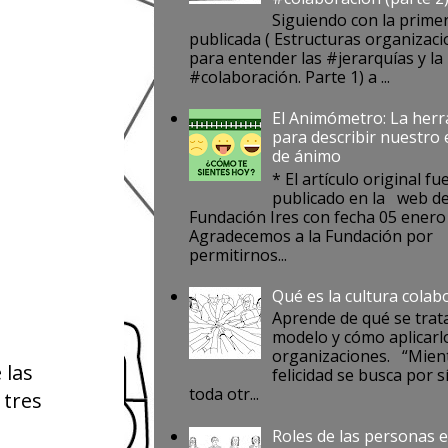
Siguiendo con la prime
publicada ( Estructuras organizaci
para entender las #jerarquías y la
#colaboración. Parte 1) a ...
El Animómetro: La her
para describir nuestro
de ánimo
* El artículo original fu
publicado en la web de
Fundación Ires con fecha 05 enero
Agradecemos a la Fundación por
permitirnos...
Qué es la cultura colab
Aprende de qué se trat
modelo y cómo aplicarlo
organizaciones. “Mient
 las
felicidad se busca por s
toda otr...
 tres
Roles de las personas e