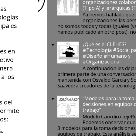
organizaciones colabor
(Tipo A) y jerárquicas (
las
Ya hemos hablado que 
ologías
organizaciones las per
ipales
no somos todos y todas iguales (ya
hemos publicado en otro post), no s
¿Qué es el CLEHES? -
#Tecnología #Social pa
les en
#Diseño #Humano y
etivo
#Organizacional
imera
A continuación les deja
primera parte de una conversació
 a los
mantenida con Osvaldo Garcia y S
Saavedra creadores de la tecnolog..
"Modelos para la toma
s del
decisiones en equipos 
permite
trabajo"
Modelo Caórdico tejeR
dos:
Podemos observar que 
3 modelos para la toma decisiones
s.
equipos de trabajo. Este análisis se 