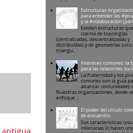
Estructuras organizaci
para entender las #jer
y la #colaboración (par
Existen estructuras qu
cuenta de topologías
(centralizadas, descentralizadas y
distribuidas) y de geometrías (circu
triangu...
Intereses comunes: la 
para las relaciones soci
La fraternidad y los pr
comunes son la guía p
alcanzar comunidades e
Nuestras organizaciones, desde u
enfoque ...
El poder del círculo co
de encuentro
Sus características únic
milenarias lo hacen un
 antigua