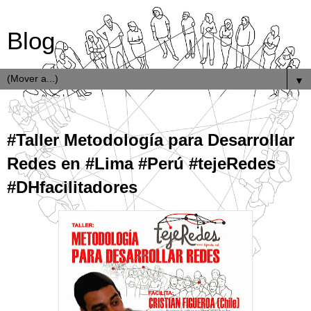
Blog
▼
10.7.14
#Taller Metodología para Desarrollar
Redes en #Lima #Perú #tejeRedes
#DHfacilitadores