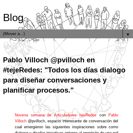
Blog
▼
15.9.12
Pablo Villoch @pvilloch en
#tejeRedes: "Todos los días dialogo
para diseñar conversaciones y
planificar procesos."
Novena semana de Articuladores tejeRedes
con
Pablo
Villoch
@pvilloch, espacio interesante de conversación del
cual emergieron las siguientes inspiraciones sobre como
dialogar y diseñar iniciativas entorno al propósito de una red