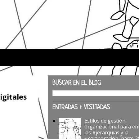
BUSCAR EN EL BLOG
igitales
ENTRADAS + VISITADAS
Estilos de gestión
organizacional para en
las #jerarquías y la
#colaboración (parte 2