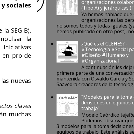
organizaciones colabor
y sociales
(Tipo A) y jerárquicas (
Ya hemos hablado que 
organizaciones las per
no somos todos y todas iguales (ya
 la SEGIB),
hemos publicado en otro post), no s
pulsar la
¿Qué es el CLEHES? -
iniciativas
#Tecnología #Social pa
s en pro de
#Diseño #Humano y
#Organizacional
A continuación les deja
primera parte de una conversació
mantenida con Osvaldo Garcia y S
 las nuevas
Saavedra creadores de la tecnolog..
"Modelos para la toma
decisiones en equipos 
ectos claves
trabajo"
rán muchas
Modelo Caórdico tejeR
Podemos observar que 
3 modelos para la toma decisiones
equipos de trabajo. Este análisis se 