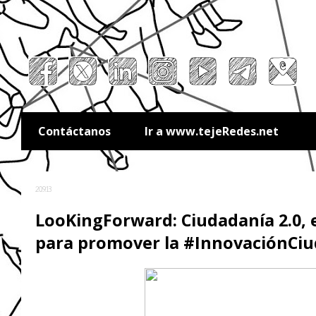
Contáctanos
Ir a www.tejeRedes.net
20.9.13
LooKingForward: Ciudadanía 2.0, el
para promover la #InnovaciónCi