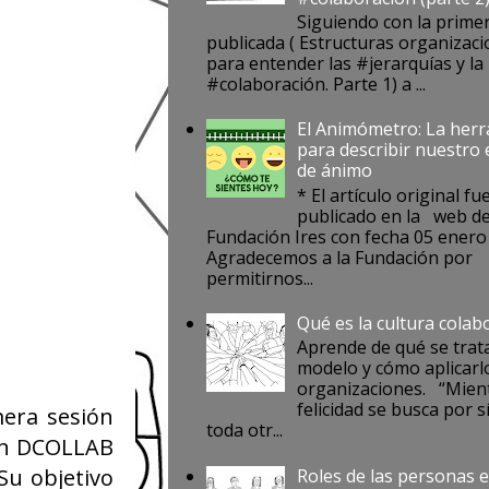
Siguiendo con la prime
publicada ( Estructuras organizaci
para entender las #jerarquías y la
#colaboración. Parte 1) a ...
El Animómetro: La her
para describir nuestro
de ánimo
* El artículo original fu
publicado en la web de
Fundación Ires con fecha 05 enero
Agradecemos a la Fundación por
permitirnos...
Qué es la cultura colab
Aprende de qué se trat
modelo y cómo aplicarlo
organizaciones. “Mient
felicidad se busca por s
mera sesión
toda otr...
con DCOLLAB
 Su objetivo
Roles de las personas e