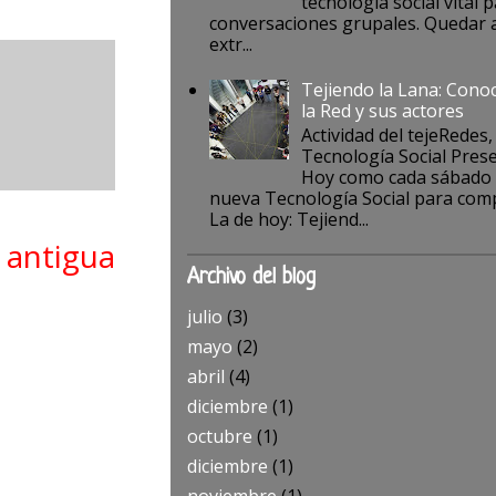
tecnología social vital p
conversaciones grupales. Quedar a
extr...
Tejiendo la Lana: Cono
la Red y sus actores
Actividad del tejeRedes,
Tecnología Social Pres
Hoy como cada sábado
nueva Tecnología Social para comp
La de hoy: Tejiend...
 antigua
Archivo del blog
julio
(3)
mayo
(2)
abril
(4)
diciembre
(1)
octubre
(1)
diciembre
(1)