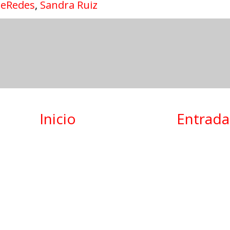
jeRedes
,
Sandra Ruiz
Inicio
Entrada