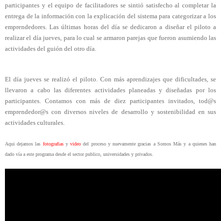
participantes y el equipo de facilitadores se sintió satisfecho al completar la 
entrega de la información con la explicación del sistema para categorizar a los 
emprendedores. Las últimas horas del día se dedicaron a diseñar el piloto a 
realizar el día jueves, para lo cual se armaron parejas que fueron asumiendo las 
actividades del guión del otro día.
El día jueves se realizó el piloto. Con más aprendizajes que dificultades, se 
llevaron a cabo las diferentes actividades planeadas y diseñadas por los 
participantes. Contamos con más de diez participantes invitados, tod@s 
emprendedor@s con diversos niveles de desarrollo y sostenibilidad en sus 
actividades culturales.
Aqui dejamos las 
fotografias
 y 
video
 del proceso y nuevamente gracias a Somos Más y a quienes han 
dado vía a este programa desde el sector publico, universidades y privados. 