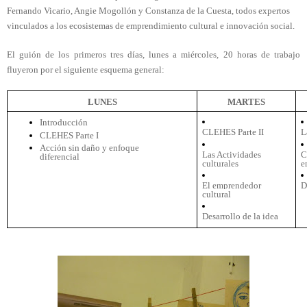
Fernando Vicario, Angie Mogollón y Constanza de la Cuesta, todos expertos 
vinculados a los ecosistemas de emprendimiento cultural e innovación social.
El guión de los primeros tres días, lunes a miércoles, 20 horas de trabajo 
fluyeron por el siguiente esquema general:
LUNES
MARTES
Introducción
CLEHES Parte II
L
CLEHES Parte I
Acción sin daño y enfoque 
Las Actividades 
C
diferencial
culturales
e
El emprendedor 
D
cultural
Desarrollo de la idea