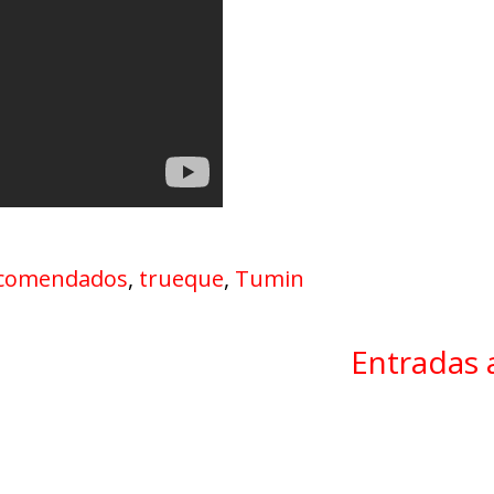
comendados
,
trueque
,
Tumin
Entradas 