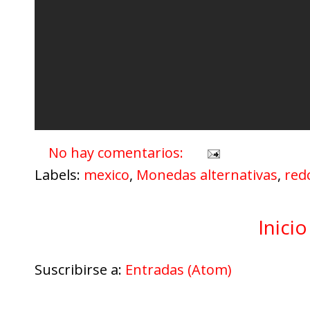
No hay comentarios:
Labels:
mexico
,
Monedas alternativas
,
red
Inicio
Suscribirse a:
Entradas (Atom)
Google Analytics