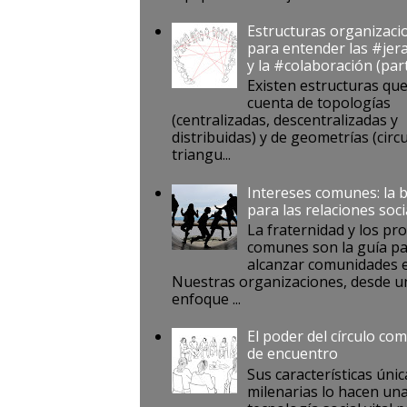
Estructuras organizaci
para entender las #jer
y la #colaboración (par
Existen estructuras qu
cuenta de topologías
(centralizadas, descentralizadas y
distribuidas) y de geometrías (circu
triangu...
Intereses comunes: la 
para las relaciones soci
La fraternidad y los pr
comunes son la guía p
alcanzar comunidades e
Nuestras organizaciones, desde u
enfoque ...
El poder del círculo co
de encuentro
Sus características únic
milenarias lo hacen un