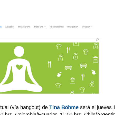
tual (vía hangout) de
Tina Böhme
será el jueves 
 hrs. Colombia/Ecuador, 11:00 hrs. Chile/Argenti