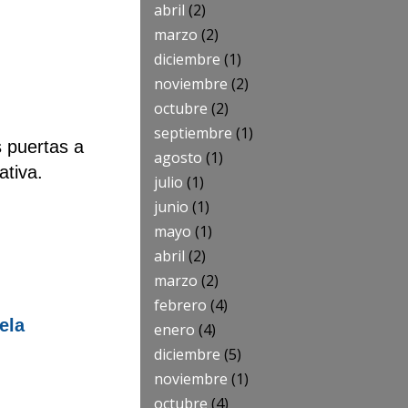
abril
(2)
marzo
(2)
diciembre
(1)
noviembre
(2)
octubre
(2)
septiembre
(1)
 puertas a
agosto
(1)
ativa.
julio
(1)
junio
(1)
mayo
(1)
abril
(2)
marzo
(2)
febrero
(4)
ela
enero
(4)
diciembre
(5)
noviembre
(1)
octubre
(4)