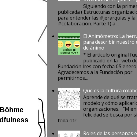
Siguiendo con la prime
publicada ( Estructuras organizaci
para entender las #jerarquías y la
#colaboración. Parte 1) a ...
El Animómetro: La her
para describir nuestro
de ánimo
* El artículo original fu
publicado en la web de
Fundación Ires con fecha 05 enero
Agradecemos a la Fundación por
permitirnos...
Qué es la cultura colab
Aprende de qué se trat
modelo y cómo aplicarlo
organizaciones. “Mient
a Böhme
felicidad se busca por s
ndfulness
toda otr...
Roles de las personas e