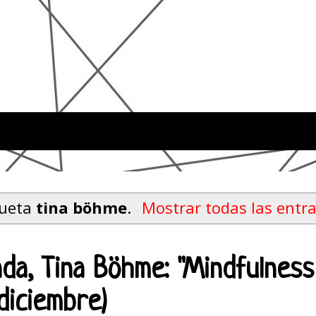
queta
tina böhme
.
Mostrar todas las entr
tada, Tina Böhme: "Mindfulness
 diciembre)