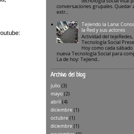
tecnología social vital p
conversaciones grupales. Quedar a
extr...
Tejiendo la Lana: Cono
la Red y sus actores
youtube:
Actividad del tejeRedes,
Tecnología Social Pres
Hoy como cada sábado
nueva Tecnología Social para comp
La de hoy: Tejiend...
Archivo del blog
julio
(3)
mayo
(2)
abril
(4)
diciembre
(1)
octubre
(1)
diciembre
(1)