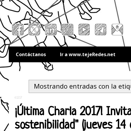
Contáctanos
Ir a www.tejeRedes.net
Mostrando entradas con la eti
6.12.17
¡Última Charla 2017! Invi
sostenibilidad" (jueves 14