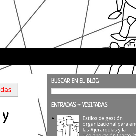
BUSCAR EN EL BLOG
adas
ENTRADAS + VISITADAS
 y
Estilos de gestión
organizacional para en
las #jerarquías y la
#colaboración (parte 2