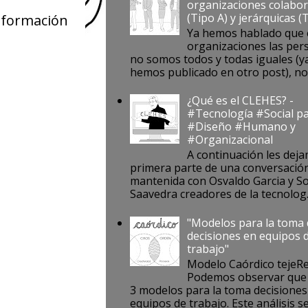
organizaciones colabor
(Tipo A) y jerárquicas (
nformación
Ya hemos hablado que 
organizaciones las per
no somos todos y todas iguales (ya
hemos publicado en otro post), no s
¿Qué es el CLEHES? -
#Tecnología #Social pa
#Diseño #Humano y
#Organizacional
A continuación les deja
primera parte de una conversació
mantenida con Osvaldo Garcia y S
Saavedra creadores de la tecnolog..
"Modelos para la toma
decisiones en equipos 
trabajo"
Modelo Caórdico tejeR
Podemos observar que 
3 modelos para la toma decisiones
equipos de trabajo. Este análisis se 