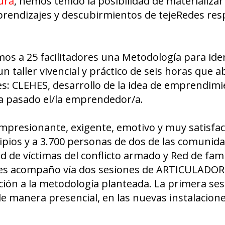
ura
, hemos tenido la posibilidad de materializar
endizajes y descubirmientos de tejeRedes resp
os a 25 facilitadores una Metodología para iden
 taller vivencial y práctico de seis horas que a
s: CLEHES, desarrollo de la idea de emprendimi
ha pasado el/la emprendedor/a.
 impresionante, exigente, emotivo y muy satisfac
cipios y a 3.700 personas de dos de las comuni
d de víctimas del conflicto armado y Red de fami
 les acompaño vía dos sesiones de ARTICULADO
ción a la metodología planteada. La primera ses
de manera presencial, en las nuevas instalacion