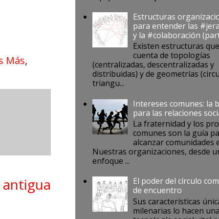
Estructuras organizaci
para entender las #jer
y la #colaboración (par
Existen estructuras qu
cuenta de topologías
s Más
,
(centralizadas, descentralizadas y
distribuidas) y de geometrías (circu
triangu...
Intereses comunes: la 
para las relaciones soci
La fraternidad y los pr
comunes son la guía p
alcanzar comunidades e
Nuestras organizaciones, desde u
enfoque ...
 antigua
El poder del círculo co
de encuentro
Sus características únic
milenarias lo hacen un