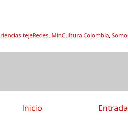
riencias tejeRedes
,
MinCultura Colombia
,
Somo
Inicio
Entrada