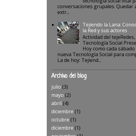
tecnología social vital p
conversaciones grupales. Quedar a
extr...
Tejiendo la Lana: Cono
la Red y sus actores
Actividad del tejeRedes,
Tecnología Social Pres
Hoy como cada sábado
nueva Tecnología Social para comp
La de hoy: Tejiend...
Archivo del blog
julio
(3)
mayo
(2)
abril
(4)
diciembre
(1)
octubre
(1)
diciembre
(1)