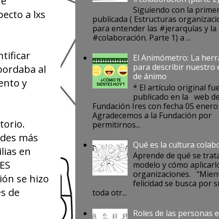
 e
Siguiendo con la prime
ecto a lxs
publicada ( Estructuras organizaci
para entender las #jerarquías y la
#colaboración. Parte 1) a ...
tificar
El Animómetro: La her
para describir nuestro
bordaba al
de ánimo
ento y
* El artículo original fu
publicado en la web de
Fundación Ires con fecha 05 enero
Agradecemos a la Fundación por
torio.
permitirnos...
dades más
Qué es la cultura colab
lias en
Aprende de qué se trat
RES
modelo y cómo aplicarlo
organizaciones. “Mient
ión se hizo
felicidad se busca por s
es de
toda otr...
Roles de las personas e