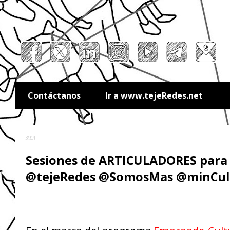
Contáctanos
Ir a www.tejeRedes.net
3.9.14
Sesiones de ARTICULADORES para 
@tejeRedes @SomosMas @minCul