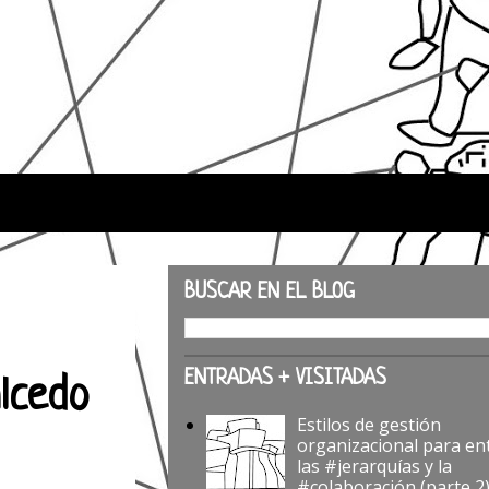
BUSCAR EN EL BLOG
ENTRADAS + VISITADAS
alcedo
Estilos de gestión
organizacional para en
las #jerarquías y la
#colaboración (parte 2