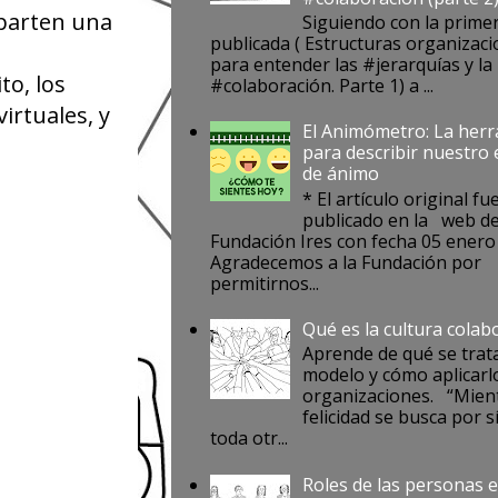
arten una
Siguiendo con la prime
publicada ( Estructuras organizaci
para entender las #jerarquías y la
o, los
#colaboración. Parte 1) a ...
irtuales, y
El Animómetro: La her
para describir nuestro
de ánimo
* El artículo original fu
publicado en la web de
Fundación Ires con fecha 05 enero
Agradecemos a la Fundación por
permitirnos...
Qué es la cultura colab
Aprende de qué se trat
modelo y cómo aplicarlo
organizaciones. “Mient
felicidad se busca por s
toda otr...
Roles de las personas e