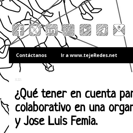
Contáctanos
Ir a www.tejeRedes.net
31.7.21
¿Qué tener en cuenta par
colaborativo en una organ
y Jose Luis Femia.