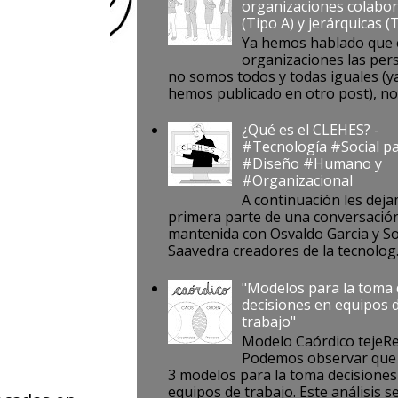
organizaciones colabor
(Tipo A) y jerárquicas (
Ya hemos hablado que 
organizaciones las per
no somos todos y todas iguales (ya
hemos publicado en otro post), no s
¿Qué es el CLEHES? -
#Tecnología #Social pa
#Diseño #Humano y
#Organizacional
A continuación les deja
primera parte de una conversació
mantenida con Osvaldo Garcia y S
Saavedra creadores de la tecnolog..
"Modelos para la toma
decisiones en equipos 
trabajo"
Modelo Caórdico tejeR
Podemos observar que 
3 modelos para la toma decisiones
equipos de trabajo. Este análisis se 