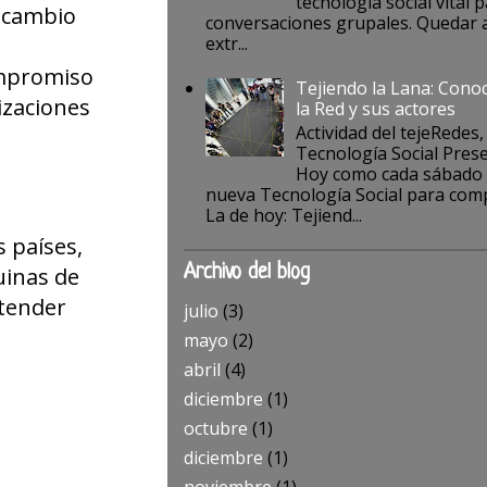
tecnología social vital p
u cambio
conversaciones grupales. Quedar a
extr...
ompromiso
Tejiendo la Lana: Cono
izaciones
la Red y sus actores
Actividad del tejeRedes,
Tecnología Social Pres
Hoy como cada sábado
nueva Tecnología Social para comp
La de hoy: Tejiend...
s países,
uinas de
Archivo del blog
ntender
julio
(3)
mayo
(2)
abril
(4)
diciembre
(1)
octubre
(1)
diciembre
(1)