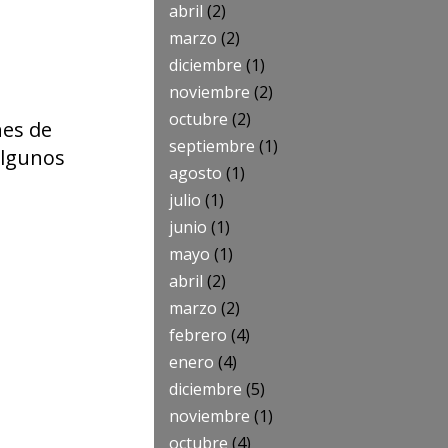
abril
(2)
marzo
(2)
diciembre
(1)
noviembre
(2)
octubre
(2)
nes de
septiembre
(1)
algunos
agosto
(1)
julio
(1)
junio
(1)
mayo
(1)
abril
(2)
marzo
(2)
febrero
(4)
enero
(4)
diciembre
(5)
noviembre
(1)
octubre
(4)