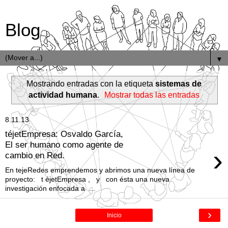
Blog
▼
Mostrando entradas con la etiqueta
sistemas de
actividad humana
.
Mostrar todas las entradas
8.11.13
téjetEmpresa: Osvaldo García,
El ser humano como agente de
›
cambio en Red.
En tejeRedes emprendemos y abrimos una nueva línea de
proyecto: t éjetEmpresa , y con ésta una nueva
investigación enfocada a ...
›
Inicio